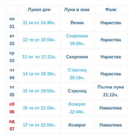
Лунен ден
Луна в знак
Фази
пн
11 ти от 14:49ч.
Везни
Нараства
01
вт
Скорпион
12 ти от 16:04ч.
Нараства
02
19:05ч.
ср
13 ти от 17:21ч.
Скорпион
Нараства
03
чт
Стрелец
14 ти от 18:38ч.
Нараства
04
20:16ч.
пт
Пълна луна
15 ти от 19:53ч.
Стрелец
05
21:12ч.
сб
Козирог
16 ти от 21:03ч.
Намалява
06
22:44ч.
нд
17 ти от 22:04ч.
Козирог
Намалява
07