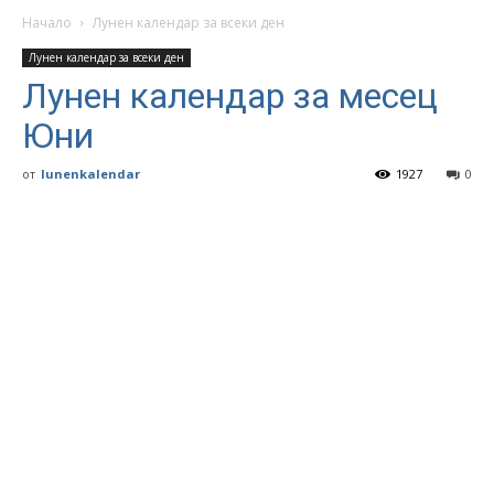
Начало
Лунен календар за всеки ден
Лунен календар за всеки ден
Лунен календар за месец
Юни
от
lunenkalendar
1927
0