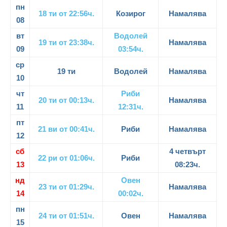
пн
18 ти от 22:56ч.
Козирог
Намалява
08
вт
Водолей
19 ти от 23:38ч.
Намалява
09
03:54ч.
ср
19 ти
Водолей
Намалява
10
чт
Риби
20 ти от 00:13ч.
Намалява
11
12:31ч.
пт
21 ви от 00:41ч.
Риби
Намалява
12
сб
4 четвърт
22 ри от 01:06ч.
Риби
13
08:23ч.
нд
Овен
23 ти от 01:29ч.
Намалява
14
00:02ч.
пн
24 ти от 01:51ч.
Овен
Намалява
15