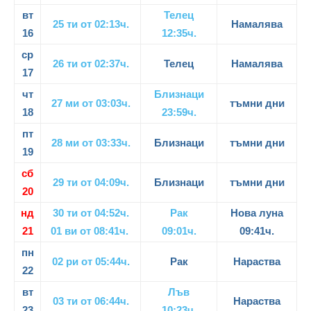
вт
Телец
25 ти от 02:13ч.
Намалява
16
12:35ч.
ср
26 ти от 02:37ч.
Телец
Намалява
17
чт
Близнаци
27 ми от 03:03ч.
тъмни дни
18
23:59ч.
пт
28 ми от 03:33ч.
Близнаци
тъмни дни
19
сб
29 ти от 04:09ч.
Близнаци
тъмни дни
20
нд
30 ти от 04:52ч.
Рак
Нова луна
21
01 ви от 08:41ч.
09:01ч.
09:41ч.
пн
02 ри от 05:44ч.
Рак
Нараства
22
вт
Лъв
03 ти от 06:44ч.
Нараства
23
10:23ч.