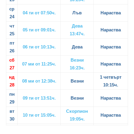
ср
04 ти от 07:50ч.
Лъв
Нараства
24
чт
Дева
05 ти от 09:01ч.
Нараства
25
13:47ч.
пт
06 ти от 10:13ч.
Дева
Нараства
26
сб
Везни
07 ми от 11:25ч.
Нараства
27
16:23ч.
нд
1 четвърт
08 ми от 12:38ч.
Везни
28
10:15ч.
пн
09 ти от 13:51ч.
Везни
Нараства
29
вт
Скорпион
10 ти от 15:05ч.
Нараства
30
19:05ч.