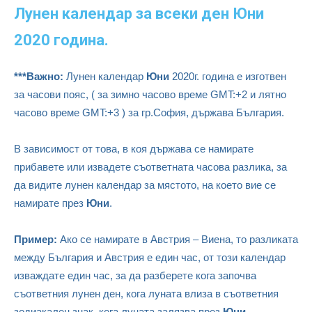
Лунен календар за всеки ден Юни
2020 година.
***Важно:
Лунен календар
Юни
2020г. година е изготвен
за часови пояс, ( за зимно часово време GMT:+2 и лятно
часово време GMT:+3 ) за гр.София, държава България.
В зависимост от това, в коя държава се намирате
прибавете или извадете съответната часова разлика, за
да видите лунен календар за мястото, на което вие се
намирате през
Юни
.
Пример:
Ако се намирате в Австрия – Виена, то разликата
между България и Австрия е един час, от този календар
изваждате един час, за да разберете кога започва
съответния лунен ден, кога луната влиза в съответния
зодиакален знак, кога луната залязва през
Юни
.