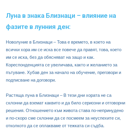
Луна в знака Близнаци – влияние на
фазите в лунния ден:
Новолуние в Близнаци – Това е времето, в което на
всички хора им се иска все повече да правят, това, което
им се иска, без да обясняват на защо и как.
Кореспонденцията се увеличава, както и желанието за
пътуване. Хубав ден за начало на обучение, преговори и
подписване на договори.
Растяща луна в Близнаци – В тези дни хората не са
склонни да вземат каквито и да било сериозни и отговорни
решения. Отношението към живота става по-непринудено
и по-скоро сме склонни да се посмеем за неуспехите си,
отколкото да се оплакваме от тежката си съдба.