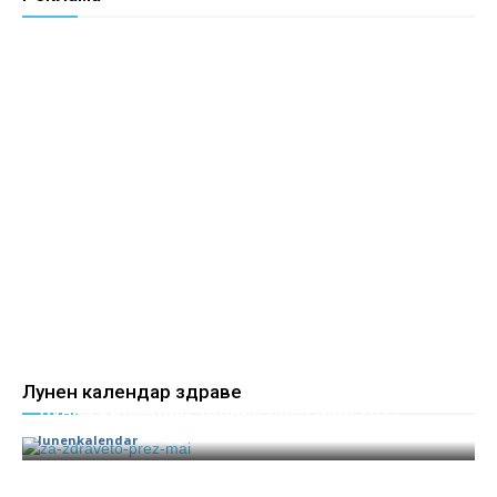
Лунен календар здраве
Лунен календар здраве през Май 2017
lunenkalendar
0