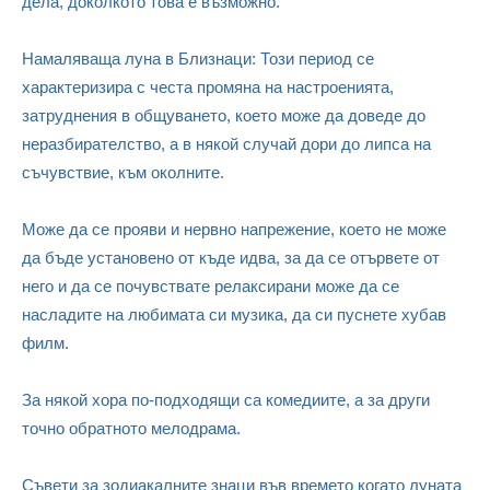
дела, доколкото това е възможно.
Намаляваща луна в Близнаци: Този период се
характеризира с честа промяна на настроенията,
затруднения в общуването, което може да доведе до
неразбирателство, а в някой случай дори до липса на
съчувствие, към околните.
Може да се прояви и нервно напрежение, което не може
да бъде установено от къде идва, за да се отървете от
него и да се почувствате релаксирани може да се
насладите на любимата си музика, да си пуснете хубав
филм.
За някой хора по-подходящи са комедиите, а за други
точно обратното мелодрама.
Съвети за зодиакалните знаци във времето когато луната