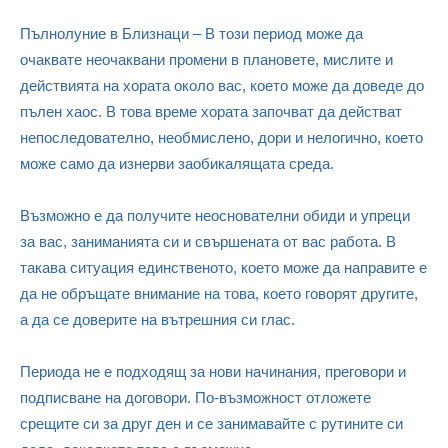
Пълнолуние в Близнаци – В този период може да
очаквате неочаквани промени в плановете, мислите и
действията на хората около вас, което може да доведе до
пълен хаос. В това време хората започват да действат
непоследователно, необмислено, дори и нелогично, което
може само да изнерви заобикалящата среда.
Възможно е да получите неоснователни обиди и упреци
за вас, заниманията си и свършената от вас работа. В
такава ситуация единственото, което може да направите е
да не обръщате внимание на това, което говорят другите,
а да се доверите на вътрешния си глас.
Периода не е подходящ за нови начинания, преговори и
подписване на договори. По-възможност отложете
срещите си за друг ден и се занимавайте с рутините си