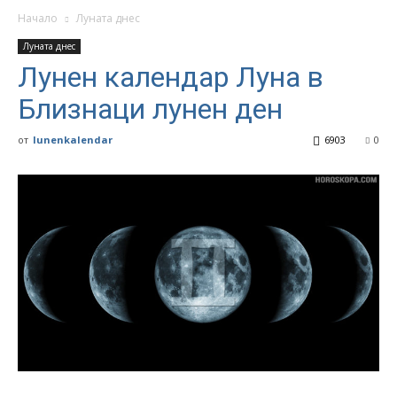
Начало
Луната днес
Луната днес
Лунен календар Луна в
Близнаци лунен ден
от
lunenkalendar
6903
0