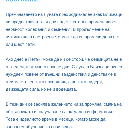
Преминаването на Луната през зодиакален знак Близнаци
ни предоставя в тези дни подсъзнателна променливост,
нервност, колебания и съмнения. В продължение на
няколко часа настроението може да се промени дори пет
или шест пъти.
Ако днес е Петък, може да ни се стори, че седмицата не е
от седем, а от много повече дни. С луна в Близнаци ние се
нуждаем повече от външни въздействия и действаме в
голяма степен като проводник, а не като лидери,
движещата сила, но не и водещата.
В тези дни се засилва желанието ни за промяна, смяна на
обстановката и получаване на актуална информация.
Това е идеалното време в месеца, когато може да
започнем обучение за нови неща.