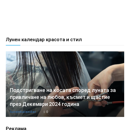
Лунен календар красота и стил
Подстригване на косата според луната за
привличане на любов, късмет и щастие
през Декември 2024 година
lunenkalendar
0
Реклама