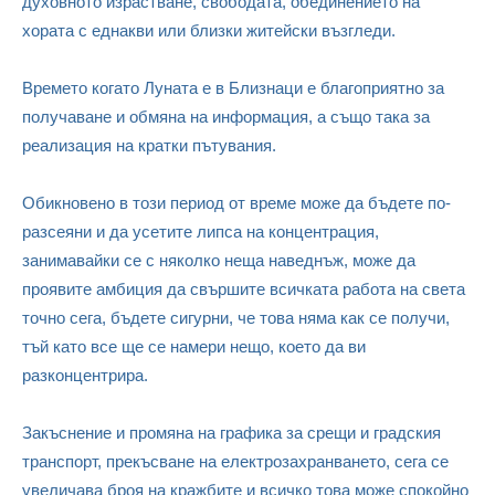
духовното израстване, свободата, обединението на
хората с еднакви или близки житейски възгледи.
Времето когато Луната е в Близнаци е благоприятно за
получаване и обмяна на информация, а също така за
реализация на кратки пътувания.
Обикновено в този период от време може да бъдете по-
разсеяни и да усетите липса на концентрация,
занимавайки се с няколко неща наведнъж, може да
проявите амбиция да свършите всичката работа на света
точно сега, бъдете сигурни, че това няма как се получи,
тъй като все ще се намери нещо, което да ви
разконцентрира.
Закъснение и промяна на графика за срещи и градския
транспорт, прекъсване на електрозахранването, сега се
увеличава броя на кражбите и всичко това може спокойно