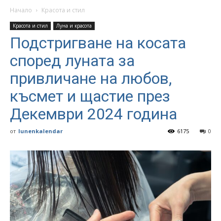
Начало
Красота и стил
Красота и стил
Луна и красота
Подстригване на косата
според луната за
привличане на любов,
късмет и щастие през
Декември 2024 година
от
lunenkalendar
6175
0