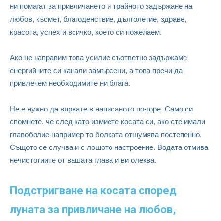
ни помагат за привличането и трайното задържане на
любов, късмет, благоденствие, дълголетие, здраве,
красота, успех и всичко, което си пожелаем.
Ако не направим това усилие съответно задържаме
енергийните си канали замърсени, а това пречи да
привлечем необходимите ни блага.
Не е нужно да вярвате в написаното по-горе. Само си
спомнете, че след като измиете косата си, ако сте имали
главоболие например то болката отшумява постепенно.
Същото се случва и с лошото настроение. Водата отмива
нечистотиите от вашата глава и ви олеква.
Подстригване на косата според
луната за привличане на любов,