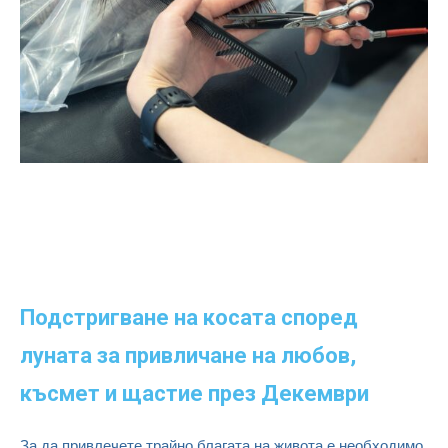
Подстригване на косата според
луната за привличане на любов,
късмет и щастие през Декември
За да привлечете трайно благата на живота е необходимо