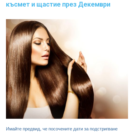
късмет и щастие през Декември
Имайте предвид, че посочените дати за подстригване