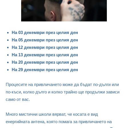
На 03 декември през целия ден
На 05 декември през целия ден
На 12 декември през целия ден
На 13 декември през целия ден
На 20 декември през целия ден
На 29 декември през целия ден
Процесите на привличането може да бъдат по-дълги или
по-къси, колко дълго и колко трайно ще продължи зависи
само от вас.
Много мистични школи вярват, че косата е вид
енергийната антена, която помага за привличането на