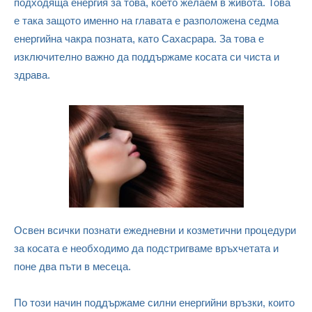
подходяща енергия за това, което желаем в живота. Това
е така защото именно на главата е разположена седма
енергийна чакра позната, като Сахасрара. За това е
изключително важно да поддържаме косата си чиста и
здрава.
Освен всички познати ежедневни и козметични процедури
за косата е необходимо да подстригваме връхчетата и
поне два пъти в месеца.
По този начин поддържаме силни енергийни връзки, които