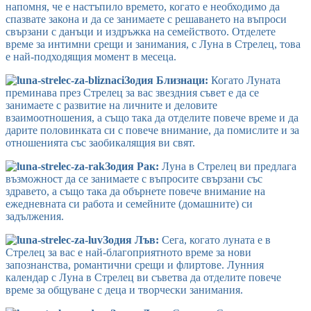
напомня, че е настъпило времето, когато е необходимо да
спазвате закона и да се занимаете с решаването на въпроси
свързани с данъци и издръжка на семейството. Отделете
време за интимни срещи и занимания, с Луна в Стрелец, това
е най-подходящия момент в месеца.
Зодия Близнаци:
Когато Луната
преминава през Стрелец за вас звездния съвет е да се
занимаете с развитие на личните и деловите
взаимоотношения, а също така да отделите повече време и да
дарите половинката си с повече внимание, да помислите и за
отношенията със заобикалящия ви свят.
Зодия Рак:
Луна в Стрелец ви предлага
възможност да се занимаете с въпросите свързани със
здравето, а също така да обърнете повече внимание на
ежедневната си работа и семейните (домашните) си
задължения.
Зодия Лъв:
Сега, когато луната е в
Стрелец за вас е най-благоприятното време за нови
запознанства, романтични срещи и флиртове. Лунния
календар с Луна в Стрелец ви съветва да отделите повече
време за общуване с деца и творчески занимания.