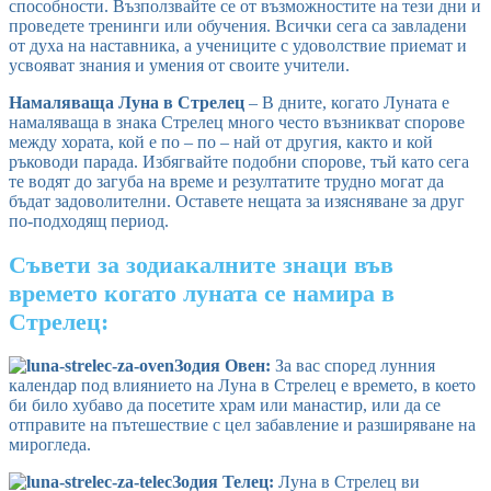
способности. Възползвайте се от възможностите на тези дни и
проведете тренинги или обучения. Всички сега са завладени
от духа на наставника, а учениците с удоволствие приемат и
усвояват знания и умения от своите учители.
Намаляваща Луна в Стрелец
– В дните, когато Луната е
намаляваща в знака Стрелец много често възникват спорове
между хората, кой е по – по – най от другия, както и кой
ръководи парада. Избягвайте подобни спорове, тъй като сега
те водят до загуба на време и резултатите трудно могат да
бъдат задоволителни. Оставете нещата за изясняване за друг
по-подходящ период.
Съвети за зодиакалните знаци във
времето когато луната се намира в
Стрелец:
Зодия Овен:
За вас според лунния
календар под влиянието на Луна в Стрелец е времето, в което
би било хубаво да посетите храм или манастир, или да се
отправите на пътешествие с цел забавление и разширяване на
мирогледа.
Зодия Телец:
Луна в Стрелец ви