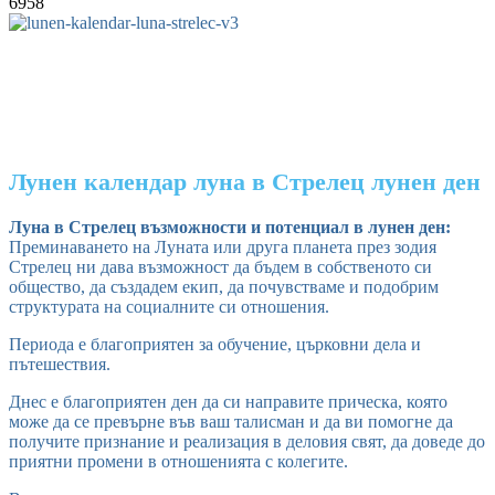
6958
Лунен календар луна в Стрелец лунен ден
Луна в Стрелец възможности и потенциал в лунен ден:
Преминаването на Луната или друга планета през зодия
Стрелец ни дава възможност да бъдем в собственото си
общество, да създадем екип, да почувстваме и подобрим
структурата на социалните си отношения.
Периода е благоприятен за обучение, църковни дела и
пътешествия.
Днес е благоприятен ден да си направите прическа, която
може да се превърне във ваш талисман и да ви помогне да
получите признание и реализация в деловия свят, да доведе до
приятни промени в отношенията с колегите.