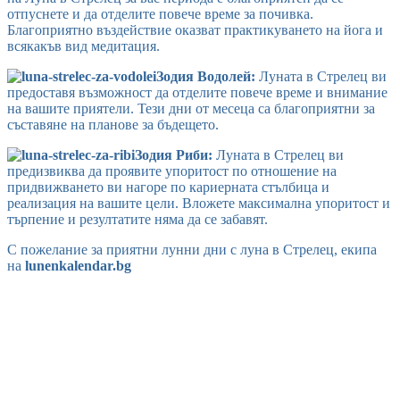
отпуснете и да отделите повече време за почивка.
Благоприятно въздействие оказват практикуването на йога и
всякакъв вид медитация.
Зодия Водолей:
Луната в Стрелец ви
предоставя възможност да отделите повече време и внимание
на вашите приятели. Тези дни от месеца са благоприятни за
съставяне на планове за бъдещето.
Зодия Риби:
Луната в Стрелец ви
предизвиква да проявите упоритост по отношение на
придвижването ви нагоре по кариерната стълбица и
реализация на вашите цели. Вложете максимална упоритост и
търпение и резултатите няма да се забавят.
С пожелание за приятни лунни дни с луна в Стрелец, екипа
на
lunenkalendar.bg