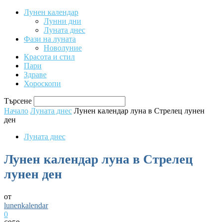
Лунен календар
Лунни дни
Луната днес
Фази на луната
Новолуние
Красота и стил
Пари
Здраве
Хороскопи
Търсене
Начало
Луната днес
Лунен календар луна в Стрелец лунен
ден
Луната днес
Лунен календар луна в Стрелец
лунен ден
от
lunenkalendar
0