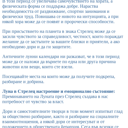
В този период се увеличава самочувствието на хората, а
физическата форма се поддържа добре. Нараства
необходимостта от раздвижване, спортни занимания и
физически труд. Повишава се нивото на интуицията, а при
някой хора може да се появят и пророчески способности.
При присъствието на планета в знака Стрелец може да се
засили чувството за справедливост, честност, които пораждат
желание да се застъпите за вашите близки и приятели, а ако
необходимо дори и да ги защитите.
Античните лунни календари ни разказват, че в този период
може да се наложи да върнете по една или друга причина
животни или вещи, които сте взели.
Посещавайте места на които може да получите подкрепа,
разбиране и добрина.
Луна в Стрелец настроение и емоционално състояние:
Преминаването на Луната през Стрелец създава в нас
потребност от чувство за власт.
Дори и самостоятелните творци в този момент изпитват глад
за обществено разбиране, както и разбиране на социалните
взаимоотношения, а някой дори се интересуват и от
положението в обществената йерархия. Сега във всички се