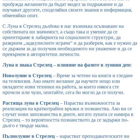
пробужда желанието да бъдат модел за подражание и да
поучават другите, споделяйки своите знания и информация,
обменяйки опит.
С Луна в Стрелец дълбоко в нас възниква осъзнаване на
собствената ни значимост, а също така и умение да се
ориентираме в лабиринта на социалните структури, да
разкрием „задкулисните играчи“ и да разберем, как е нужно да
се държим за да получим необходимото ни уважение и да се
превърнем в авторитетни личности.
Луна в знака Стрелец – влияние на фазите в лунния ден:
Новолуние в Стрелец
– Време за четене на книги и гледане
на телевизия. Ако имате желание да научите нещо или
овладеете нови техники на работа, за които някога сте
прочели или чули, опитайте, сега би могло да се получи.
Растяща луна в Стрелец
– Нараства възможността за
реализация на краткотрайни връзки и познанства. Ако ви се
случат нови запознанства в дните, когато луната се намира в
Стрелец – то вероятността познанството да се задържи по-
дълго е твърде малка.
Пълнолуние в Стрелец
– нарастват преподавателските ви