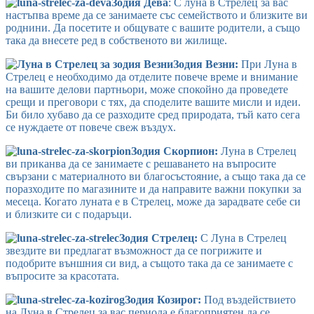
Зодия Дева
: С луна в Стрелец за вас
настъпва време да се занимаете със семейството и близките ви
роднини. Да посетите и общувате с вашите родители, а също
така да внесете ред в собственото ви жилище.
Зодия Везни:
При Луна в
Стрелец е необходимо да отделите повече време и внимание
на вашите делови партньори, може спокойно да проведете
срещи и преговори с тях, да споделите вашите мисли и идеи.
Би било хубаво да се разходите сред природата, тъй като сега
се нуждаете от повече свеж въздух.
Зодия Скорпион:
Луна в Стрелец
ви приканва да се занимаете с решаването на въпросите
свързани с материалното ви благосъстояние, а също така да се
поразходите по магазините и да направите важни покупки за
месеца. Когато луната е в Стрелец, може да зарадвате себе си
и близките си с подаръци.
Зодия Стрелец:
С Луна в Стрелец
звездите ви предлагат възможност да се погрижите и
подобрите външния си вид, а същото така да се занимаете с
въпросите за красотата.
Зодия Козирог:
Под въздействието
на Луна в Стрелец за вас периода е благоприятен да се