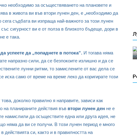
ичко необходимо за осъществяването на плановете и
вява в живота ви във втори лунен ден, е „необходимо да
о сега съдбата ви изпраща най-важното за този лунен
 със сигурност ви е от полза в близкото бъдеще, дори в
Л
не е така.
 да успеете да „попаднете в потока“.
И тогава няма
ате напразно сили, да се безпокоите излишно и да се
ествените лунни ритми, то замислените от вас дела се
Р
се иска само от време на време леко да коригирате този
 това, доколко правилно я направите, зависи как
то на планираните действия във
втори лунен ден
не е
сте намислили да осъществите една или друга идея, не
що няма да ви се получи. В този лунен период е много
в действията си, както и в правилността на