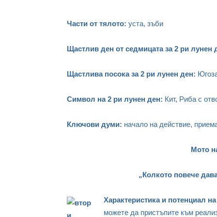
Части от тялото:
уста, зъби
Щастлив ден от седмицата за 2 ри лунен 
Щастлива посока за 2 ри лунен ден:
Югоз
Символ на 2 ри лунен ден:
Кит, Риба с отв
Ключови думи:
начало на действие, приема
Мото н
„Колкото повече дав
Характеристика и потенциал на
можете да пристъпите към реализ