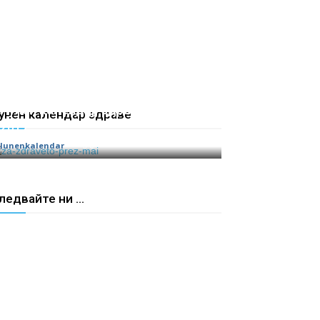
Лунен календар здраве през Май
унен календар здраве
2017
lunenkalendar
0
ледвайте ни ...