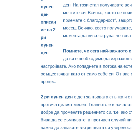
ден. На този етап получавате вс
мечтите си. Всичко, което се поя
приемате с благодарност“, защот
месец. Всичко, което получавате,
момента да ви се струва, че това 
Помнете, че сега най-важното е
да ви е необходимо да изразходв
настройвате. Ако попаднете в потока на ест
осъществяват като от само себе си. От вас 
процес.
2 ри лунен ден
е ден за първата стъпка и от
протича целият месец. Главното е в начало
добре да променяте решението си, т.е. ако 
бива да се съмнявате, в противен случай ни
важно да запазите вътрешната си увереност 