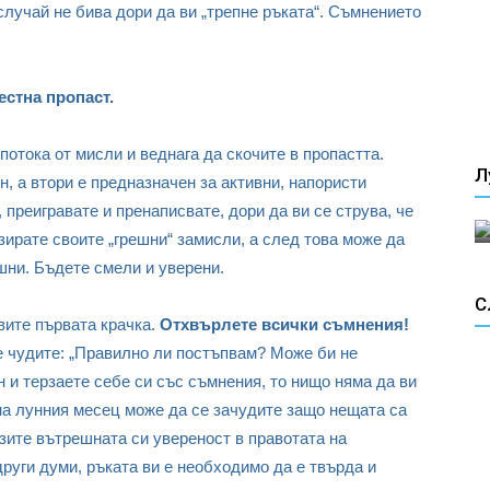
случай не бива дори да ви „трепне ръката“. Съмнението
естна пропаст.
потока от мисли и веднага да скочите в пропастта.
Л
, а втори е предназначен за активни, напористи
 преигравате и пренаписвате, дори да ви се струва, че
зирате своите „грешни“ замисли, а след това може да
шни. Бъдете смели и уверени.
С
вите първата крачка.
Отхвърлете всички съмнения!
е чудите: „Правилно ли постъпвам? Може би не
и терзаете себе си със съмнения, то нищо няма да ви
 на лунния месец може да се зачудите защо нещата са
зите вътрешната си увереност в правотата на
други думи, ръката ви е необходимо да е твърда и