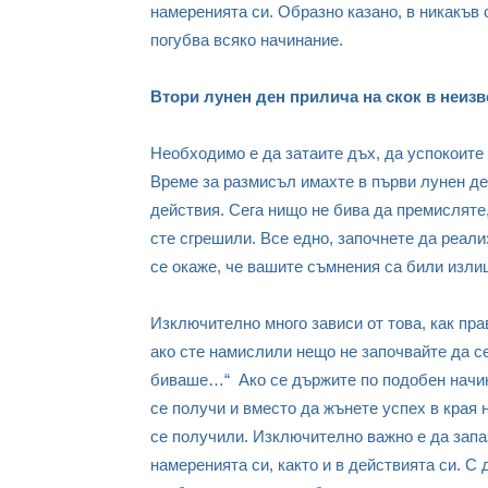
намеренията си. Образно казано, в никакъв 
погубва всяко начинание.
Втори лунен ден прилича на скок в неизв
Необходимо е да затаите дъх, да успокоите 
Време за размисъл имахте в първи лунен ден
действия. Сега нищо не бива да премисляте,
сте сгрешили. Все едно, започнете да реали
се окаже, че вашите съмнения са били изли
Изключително много зависи от това, как пра
ако сте намислили нещо не започвайте да с
биваше…“ Ако се държите по подобен начин 
се получи и вместо да жънете успех в края
се получили. Изключително важно е да запа
намеренията си, както и в действията си. С 