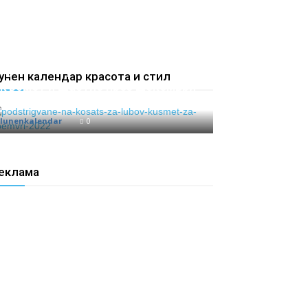
Подстригване на косата според
луната за привличане на любов,
унен календар красота и стил
късмет и щастие през Декември
2024 година
lunenkalendar
0
еклама