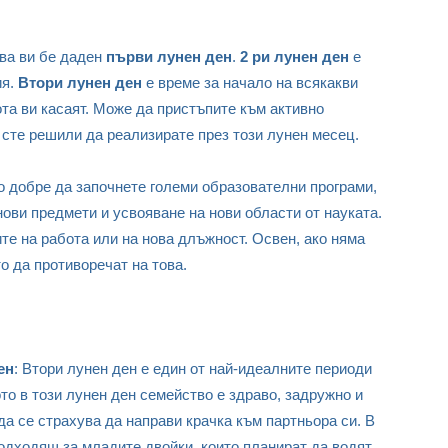
ова ви бе даден
първи лунен ден
.
2 ри лунен ден
е
ия.
Втори лунен ден
е време за начало на всякакви
та ви касаят. Може да пристъпите към активно
 сте решили да реализирате през този лунен месец.
о добре да започнете големи образователни програми,
нови предмети и усвояване на нови области от науката.
те на работа или на нова длъжност. Освен, ако няма
о да противоречат на това.
ен
: Втори лунен ден е един от най-идеалните периоди
то в този лунен ден семейство е здраво, задружно и
да се страхува да направи крачка към партньора си. В
подходящ за младите двойки, които планират да водят