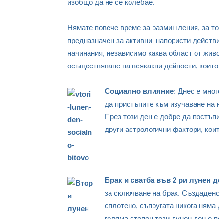
изобщо да не се колебае.
Нямате повече време за размишления, за т
предназначен за активни, напористи действ
начинания, независимо каква област от живо
осъществяване на всякакви дейности, които
Социално влияние:
Днес е мног
да пристъпите към изучаване на 
През този ден е добре да постъпи
други астрологични фактори, коит
Брак и сватба във 2 ри лунен д
за сключване на брак. Създадено
сплотено, съпругата никога няма 
голяма степен този лунен ден е 