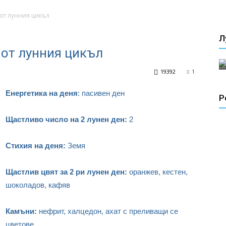
 от лунния цикъл
Л
 от лунния цикъл
19392
1
Енергетика на деня
: пасивен ден
Р
Щастливо число на 2 лунен ден:
2
Стихия на деня:
Земя
Щастлив цвят за 2 ри лунен ден:
оранжев, кестен,
шоколадов, кафяв
Камъни:
нефрит, халцедон, ахат с преливащи се
цветове