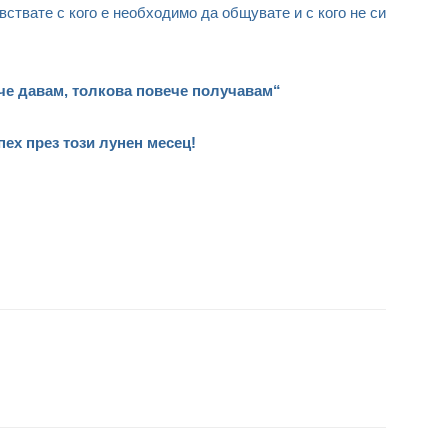
вствате с кого е необходимо да общувате и с кого не си
че давам, толкова повече получавам“
пех през този лунен месец!