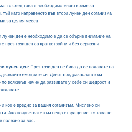
ма, то след това е необходимо много време за
, тъй като направеното във втори лунен ден организма
ама за целия месец.
 лунен ден е необходимо е да се обърне внимание на
те през този ден са краткотрайни и без сериозни
и лунен ден:
През този ден не бива да се подавате на
 сдържайте емоциите си. Денят предразполага към
 по всякакъв начин да развивате у себе си щедрост и
бождавате.
о и кое е вредно за вашия организъм. Мислено си
кти. Ако почувствате към нещо отвращение, то това не
е полезно за вас.