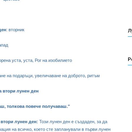
ден
: вторник
Л
апад
Р
орена уста, уста, Рог на изобилието
не на подаръци, увеличаване на доброто, ритъм
а втори лунен ден
аш, толкова повече получаваш.“
 втори лунен ден:
Този лунен ден е създаден, за да
ация на всичко, което сте запланували в първи лунен