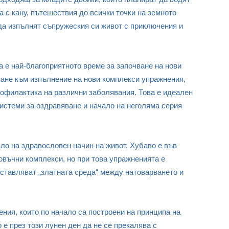
 с кану, пътешествия до всички точки на земното
 да изпълнят съпружеския си живот с приключения и
 е най-благоприятното време за започване на нови
ване към изпълнение на нови комплекси упражнения,
офилактика на различни заболявания. Това е идеален
системи за оздравяване и начало на неголяма серия
ло на здравословен начин на живот. Хубаво е във
овъчни комплекси, но при това упражненията е
дставляват „златната среда“ между натоварването и
ния, които по начало са построени на принципа на
 е през този лунен ден да не се прекалява с