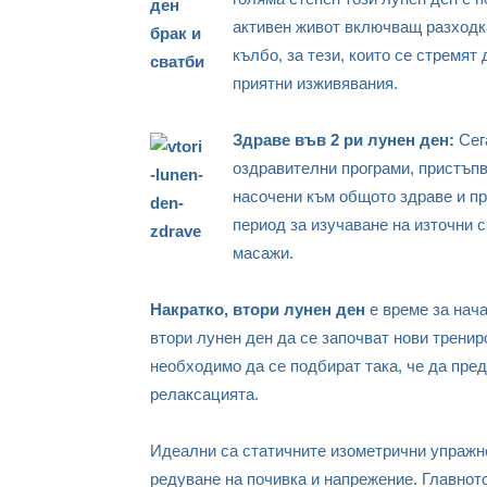
активен живот включващ разходка
кълбо, за тези, които се стремят
приятни изживявания.
Здраве във 2 ри лунен ден:
Сега
оздравителни програми, пристъп
насочени към общото здраве и пр
период за изучаване на източни 
масажи.
Накратко, втори лунен ден
е време за нача
втори лунен ден да се започват нови тренир
необходимо да се подбират така, че да пре
релаксацията.
Идеални са статичните изометрични упражне
редуване на почивка и напрежение. Главното