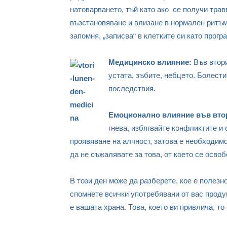
натоварването, тъй като ако се получи трав
възстановяване и влизане в нормален ритъм
запомня, „записва“ в клетките си като прогр
Медицинско влияние:
Във втори
устата, зъбите, небцето. Болести
последствия.
Емоционално влияние във втор
гнева, избягвайте конфликтите и
проявяване на алчност, затова е необходимо
да не съжалявате за това, от което се осво
В този ден може да разберете, кое е полезн
спомнете всички употребявани от вас проду
е вашата храна. Това, което ви привлича, то 