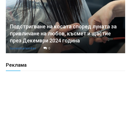
Подстригване на косата според луната за
привличане на любов, късмет и щастие
през Декември 2024 година
lunenkalendar
0
Реклама