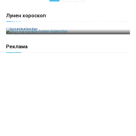
Лунен хороскоп
Лунен хороскоп според дата на раждане
lunenkalendar
71
Реклама