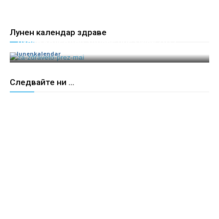
Лунен календар здраве
Лунен календар здраве през Май 2017
lunenkalendar
0
Следвайте ни ...