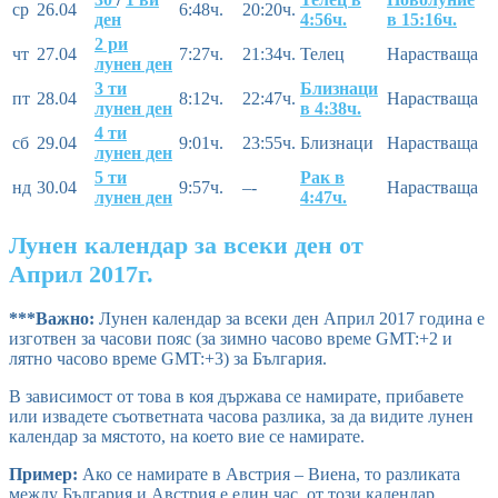
ср
26.04
6:48ч.
20:20ч.
ден
4:56ч.
в 15:16ч.
2 ри
чт
27.04
7:27ч.
21:34ч.
Телец
Нарастваща
лунен ден
3 ти
Близнаци
пт
28.04
8:12ч.
22:47ч.
Нарастваща
лунен ден
в 4:38ч.
4 ти
сб
29.04
9:01ч.
23:55ч.
Близнаци
Нарастваща
лунен ден
5 ти
Рак в
нд
30.04
9:57ч.
–-
Нарастваща
лунен ден
4:47ч.
Лунен календар за всеки ден от
Април 2017г.
***Важно:
Лунен календар за всеки ден Април 2017 година е
изготвен за часови пояс (за зимно часово време GMT:+2 и
лятно часово време GMT:+3) за България.
В зависимост от това в коя държава се намирате, прибавете
или извадете съответната часова разлика, за да видите лунен
календар за мястото, на което вие се намирате.
Пример:
Ако се намирате в Австрия – Виена, то разликата
между България и Австрия е един час, от този календар