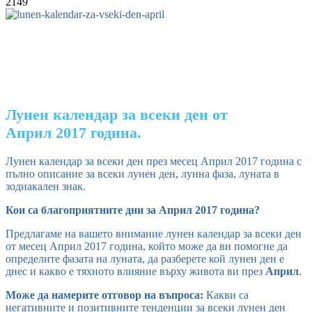
2149
Лунен календар за всеки ден от
Април 2017 година.
Лунен календар за всеки ден през месец Април 2017 година с
пълно описание за всеки лунен ден, лунна фаза, луната в
зодиакален знак.
Кои са благоприятните дни за Април 2017 година?
Предлагаме на вашето внимание лунен календар за всеки ден
от месец Април 2017 година, който може да ви помогне да
определите фазата на луната, да разберете кой лунен ден е
днес и какво е тяхното влияние върху живота ви през
Април
.
Може да намерите отговор на въпроса:
Какви са
негативните и позитивните тенденции за всеки лунен ден