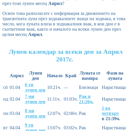
през този лунен месец
Април
?
Освен това разполагате с информация за движението на
транзитната луна през зодиакалните знаци на зодиака, в това
число, кога луната влиза в зодиакалния знак, в кои дни е в
съответния знак, както и началото на всеки лунен ден през
целия месец
Април
.
Лунен календар за всеки ден за Април
2017г.
Лунен
Луната се
Фази на
Април
Начало
Край
ден
намира
луната
6 ти
сб
01.04
10:21ч.
–-
Близнаци
Нарастваща
лунен ден
7 ми
Рак в
нд
02.04
11:11ч.
01:03ч.
Нарастваща
лунен ден
21:26ч.
1 ва
8 ми
пн
03.04
12:07ч.
02:06ч.
Рак
четвърт
лунен ден
в 21:39ч.
9 ти
вт
04.04
13:07ч.
03:02ч.
Рак
Нарастваща
лунен ден