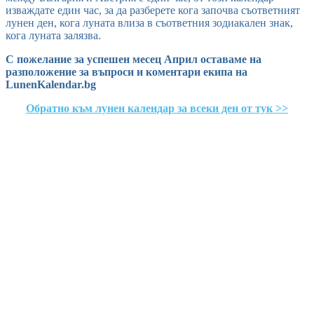
изваждате един час, за да разберете кога започва съответният
лунен ден, кога луната влиза в съответния зодиакален знак,
кога луната залязва.
С пожелание за успешен месец Април оставаме на
разположение за въпроси и коментари екипа на
LunenKalendar.bg
Обратно към лунен календар за всеки ден от тук >>