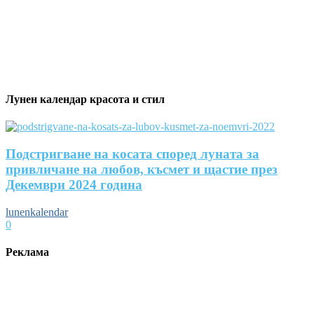
Лунен календар красота и стил
Подстригване на косата според луната за
привличане на любов, късмет и щастие през
Декември 2024 година
lunenkalendar
0
Реклама