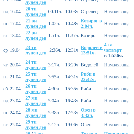
лунен ден
20 ти
нд
16.04
00:11ч.
10:03ч.
Стрелец
Намаляваща
лунен ден
21 ви
Козирог в
пн
17.04
1:02ч.
10:48ч.
Намаляваща
лунен ден
2:04ч.
22 ри
вт
18.04
1:51ч.
11:37ч.
Козирог
Намаляваща
лунен ден
4 та
23 ти
Водолей в
ср
19.04
2:36ч.
12:31ч.
четвърт
лунен ден
13:51ч.
в 12:56ч.
24 ти
чт
20.04
3:17ч.
13:29ч.
Водолей
Намаляваща
лунен ден
25 ти
Риби в
пт
21.04
3:55ч.
14:31ч.
Намаляваща
лунен ден
22:42ч.
26 ти
сб
22.04
4:30ч.
15:35ч.
Риби
Намаляваща
лунен ден
27 ми
нд
23.04
5:04ч.
16:43ч.
Риби
Намаляваща
лунен ден
28 ми
Овен в
пн
24.04
5:38ч.
17:53ч.
Намаляваща
лунен ден
3:32ч.
29 ти
вт
25.04
5:12ч.
19:06ч.
Овен
Намаляваща
лунен ден
30
/
1 ви
Телец в
Новолуние