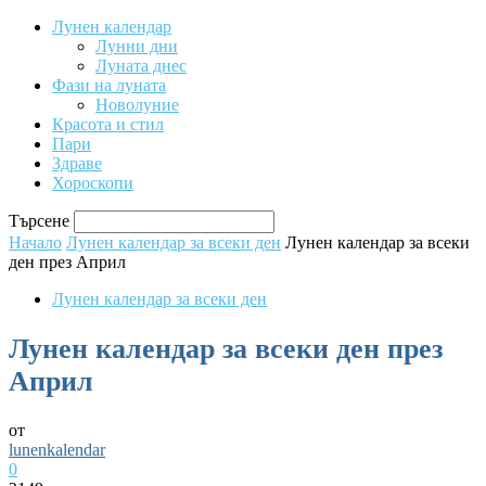
Лунен календар
Лунни дни
Луната днес
Фази на луната
Новолуние
Красота и стил
Пари
Здраве
Хороскопи
Търсене
Начало
Лунен календар за всеки ден
Лунен календар за всеки
ден през Април
Лунен календар за всеки ден
Лунен календар за всеки ден през
Април
от
lunenkalendar
0