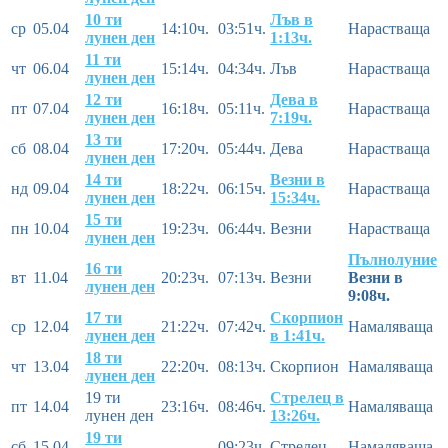
10 ти
Лъв в
ср
05.04
14:10ч.
03:51ч.
Нарастваща
лунен ден
1:13ч.
11 ти
чт
06.04
15:14ч.
04:34ч.
Лъв
Нарастваща
лунен ден
12 ти
Дева в
пт
07.04
16:18ч.
05:11ч.
Нарастваща
лунен ден
7:19ч.
13 ти
сб
08.04
17:20ч.
05:44ч.
Дева
Нарастваща
лунен ден
14 ти
Везни в
нд
09.04
18:22ч.
06:15ч.
Нарастваща
лунен ден
15:34ч.
15 ти
пн
10.04
19:23ч.
06:44ч.
Везни
Нарастваща
лунен ден
Пълнолуние
16 ти
вт
11.04
20:23ч.
07:13ч.
Везни
Везни в
лунен ден
9:08ч.
17 ти
Скорпион
ср
12.04
21:22ч.
07:42ч.
Намаляваща
лунен ден
в 1:41ч.
18 ти
чт
13.04
22:20ч.
08:13ч.
Скорпион
Намаляваща
лунен ден
19 ти
Стрелец в
пт
14.04
23:16ч.
08:46ч.
Намаляваща
лунен ден
13:26ч.
19 ти
сб
15.04
–-
09:23ч.
Стрелец
Намаляваща