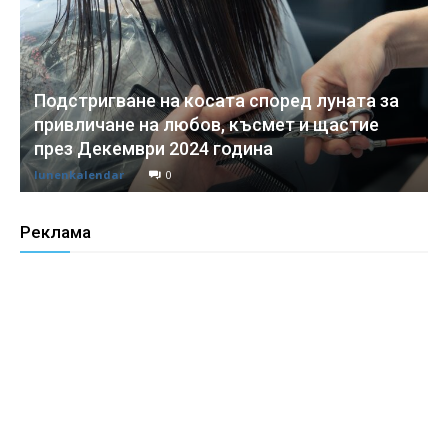
Подстригване на косата според луната за
привличане на любов, късмет и щастие
през Декември 2024 година
lunenkalendar
0
Реклама