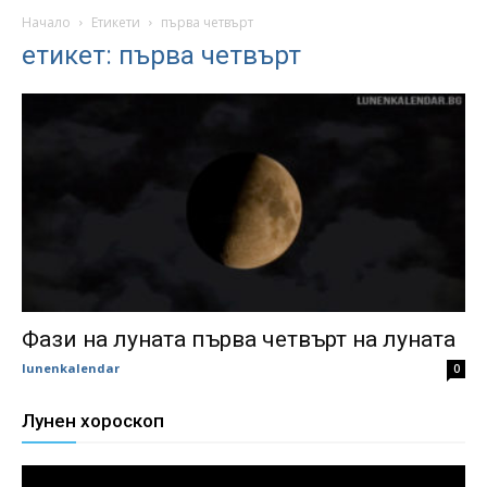
Начало
Етикети
първа четвърт
етикет: първа четвърт
Фази на луната първа четвърт на луната
lunenkalendar
0
Лунен хороскоп