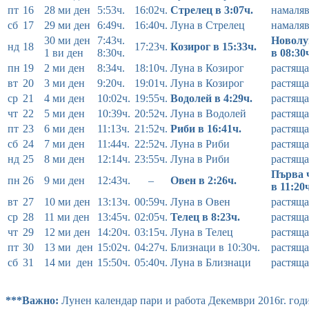
пт
16
28 ми ден
5:53ч.
16:02ч.
Стрелец в 3:07ч.
намаля
сб
17
29 ми ден
6:49ч.
16:40ч.
Луна в Стрелец
намаля
30 ми ден
7:43ч.
Новолу
нд
18
17:23ч.
Козирог в 15:33ч.
1 ви ден
8:30ч.
в 08:30
пн
19
2 ми ден
8:34ч.
18:10ч.
Луна в Козирог
растяща
вт
20
3 ми ден
9:20ч.
19:01ч.
Луна в Козирог
растяща
ср
21
4 ми ден
10:02ч.
19:55ч.
Водолей в 4:29ч.
растяща
чт
22
5 ми ден
10:39ч.
20:52ч.
Луна в Водолей
растяща
пт
23
6 ми ден
11:13ч.
21:52ч.
Риби в 16:41ч.
растяща
сб
24
7 ми ден
11:44ч.
22:52ч.
Луна в Риби
растяща
нд
25
8 ми ден
12:14ч.
23:55ч.
Луна в Риби
растяща
Първа 
пн
26
9 ми ден
12:43ч.
–
Овен в 2:26ч.
в 11:20
вт
27
10 ми ден
13:13ч.
00:59ч.
Луна в Овен
растяща
ср
28
11 ми ден
13:45ч.
02:05ч.
Телец в 8:23ч.
растяща
чт
29
12 ми ден
14:20ч.
03:15ч.
Луна в Телец
растяща
пт
30
13 ми ден
15:02ч.
04:27ч.
Близнаци в 10:30ч.
растяща
сб
31
14 ми ден
15:50ч.
05:40ч.
Луна в Близнаци
растяща
***Важно:
Лунен календар пари и работа Декември 2016г. годин