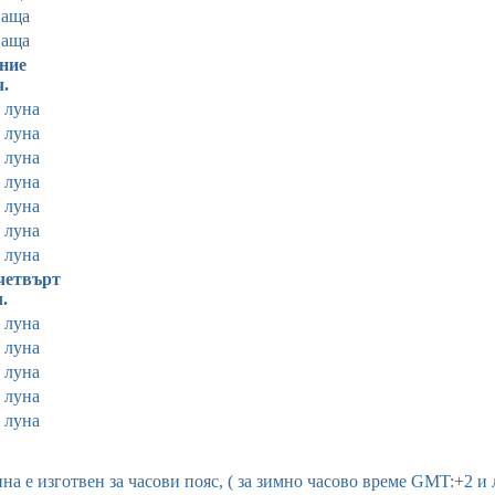
ваща
ваща
ние
ч.
 луна
 луна
 луна
 луна
 луна
 луна
 луна
четвърт
ч.
 луна
 луна
 луна
 луна
 луна
а е изготвен за часови пояс, ( за зимно часово време GMT:+2 и