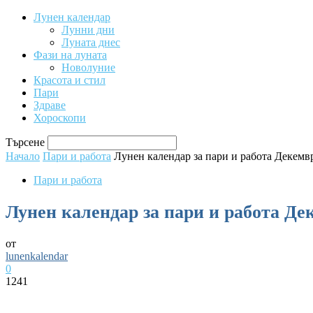
Лунен календар
Лунни дни
Луната днес
Фази на луната
Новолуние
Красота и стил
Пари
Здраве
Хороскопи
Търсене
Начало
Пари и работа
Лунен календар за пари и работа Декемв
Пари и работа
Лунен календар за пари и работа Де
от
lunenkalendar
0
1241