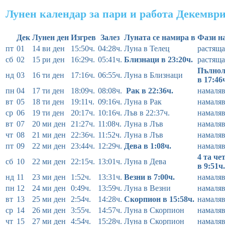
Лунен календар за пари и работа Декември
Дек
Лунен ден
Изгрев
Залез
Луната се намира в
Фази н
пт
01
14 ви ден
15:50ч.
04:28ч.
Луна в Телец
растяща
сб
02
15 ри ден
16:29ч.
05:41ч.
Близнаци в 23:20ч.
растяща
Пълнол
нд
03
16 ти ден
17:16ч.
06:55ч.
Луна в Близнаци
в 17:46
пн
04
17 ти ден
18:09ч.
08:08ч.
Рак в 22:36ч.
намаля
вт
05
18 ти ден
19:11ч.
09:16ч.
Луна в Рак
намаля
ср
06
19 ти ден
20:17ч.
10:16ч.
Лъв в 22:37ч.
намаля
вт
07
20 ми ден
21:27ч.
11:08ч.
Луна в Лъв
намаля
чт
08
21 ми ден
22:36ч.
11:52ч.
Луна в Лъв
намаля
пт
09
22 ми ден
23:44ч.
12:29ч.
Дева в 1:08ч.
намаля
4 та че
сб
10
22 ми ден
22:15ч.
13:01ч.
Луна в Дева
в 9:51ч.
нд
11
23 ми ден
1:52ч.
13:31ч.
Везни в 7:00ч.
намаля
пн
12
24 ми ден
0:49ч.
13:59ч.
Луна в Везни
намаля
вт
13
25 ми ден
2:54ч.
14:28ч.
Скорпион в 15:58ч.
намаля
ср
14
26 ми ден
3:55ч.
14:57ч.
Луна в Скорпион
намаля
чт
15
27 ми ден
4:54ч.
15:28ч.
Луна в Скорпион
намаля