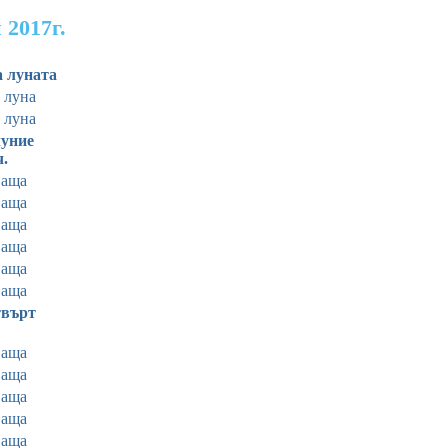
 2017г.
а луната
 луна
 луна
уние
ч.
ваща
ваща
ваща
ваща
ваща
ваща
твърт
ваща
ваща
ваща
ваща
ваща