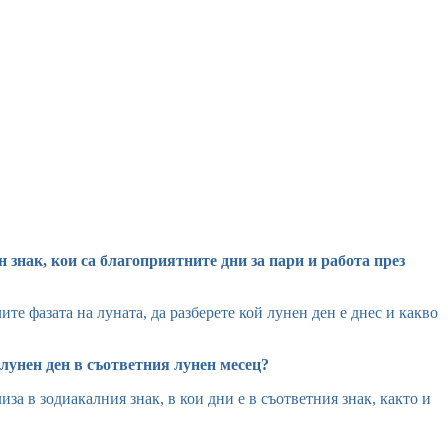
н знак, кои са благоприятните дни за пари и работа през
те фазата на луната, да разберете кой лунен ден е днес и какво
 лунен ден в съответния лунен месец?
за в зодиакалния знак, в кои дни е в съответния знак, както и