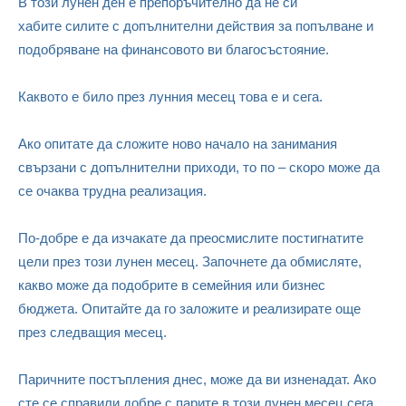
В този лунен ден e препоръчително да не си
хабите силите с допълнителни действия за попълване и
подобряване на финансовото ви благосъстояние.
Каквото е било през лунния месец това е и сега.
Ако опитате да сложите ново начало на занимания
свързани с допълнителни приходи, то по – скоро може да
се очаква трудна реализация.
По-добре е да изчакате да преосмислите постигнатите
цели през този лунен месец. Започнете да обмисляте,
какво може да подобрите в семейния или бизнес
бюджета. Опитайте да го заложите и реализирате още
през следващия месец.
Паричните постъпления днес, може да ви изненадат. Ако
сте се справили добре с парите в този лунен месец сега