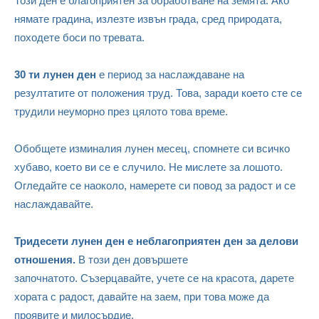
Този ден е благоприятен за обработване на земята. Ако
нямате градина, излезте извън града, сред природата,
походете боси по тревата.
30 ти лунен ден
е период за наслаждаване на
резултатите от положения труд. Това, заради което сте се
трудили неуморно през цялото това време.
Обобщете изминалия лунен месец, спомнете си всичко
хубаво, което ви се е случило. Не мислете за лошото.
Огледайте се наоколо, намерете си повод за радост и се
наслаждавайте.
Тридесети лунен ден е неблагоприятен ден за делови
отношения.
В този ден довършете
започнатото. Съзерцавайте, учете се на красота, дарете
хората с радост, давайте на заем, при това може да
проявите и милосърдие.