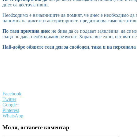
днес са деструктивни.
Необходимо е началниците да помнят, че днес е необходимо да з
напомня на диктат и авторитарност, предизвиква само негатив
По тази причина днес
не бива да се подават заявления, да се и
също не дава необходимия резултат. Хората все едно, остават н
Най-добре обявете този ден за свободен, така и на персонала
Facebook
Twitter
Google+
Pinterest
WhatsApp
Моля, оставете коментар