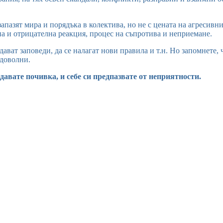
апазят мира и порядъка в колектива, но не с цената на агресивн
на и отрицателна реакция, процес на съпротива и неприемане.
здават заповеди, да се налагат нови правила и т.н. Но запомнете
едоволни.
 давате почивка, и себе си предпазвате от неприятности.