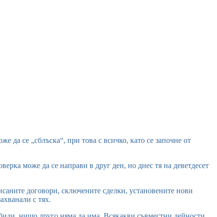
оже да се „сблъска“, при това с всичко, като се започне от
верка може да се направи в друг ден, но днес тя на деветдесет
писаните договори, сключените сделки, установените нови
ахванали с тях.
обиди, нищо друго няма да има. Всякакви съвместни дейности