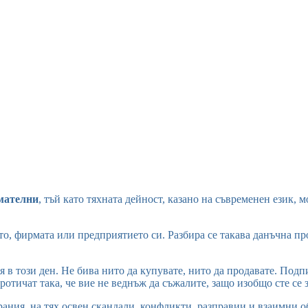
имателни
, тъй като тяхната дейност, казано на съвременен език, м
то, фирмата или предприятието си. Разбира се такава данъчна про
 в този ден. Не бива нито да купувате, нито да продавате. Под
отичат така, че вие не веднъж да съжалите, защо изобщо сте се з
ания, на тях освен скандали, конфликти, разправии и взаимни 