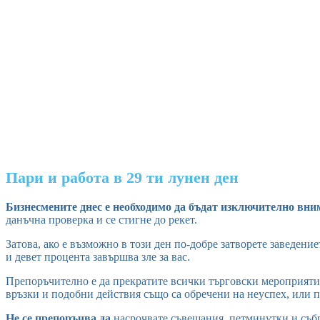
Пари и работа в 29 ти лунен ден
Бизнесмените днес е необходимо да бъдат изключително вн
данъчна проверка и се стигне до рекет.
Затова, ако е възможно в този ден по-добре затворете заведение
и девет процента завършва зле за вас.
Препоръчително е да прекратите всички търговски мероприятия
връзки и подобни действия също са обречени на неуспех, или пр
Не се препоръчва да
насрочвате съвещания, петминутки и събр