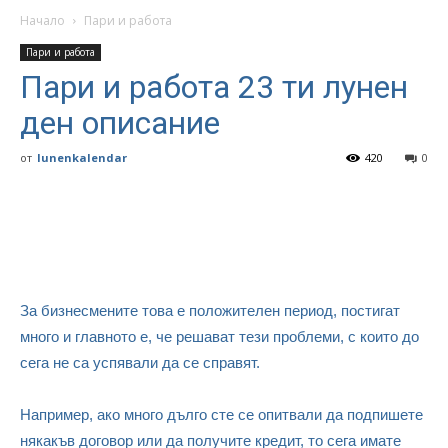
Начало
Пари и работа
Пари и работа
Пари и работа 23 ти лунен
ден описание
от
lunenkalendar
420
0
За бизнесмените това е положителен период, постигат
много и главното е, че решават тези проблеми, с които до
сега не са успявали да се справят.
Например, ако много дълго сте се опитвали да подпишете
някакъв договор или да получите кредит, то сега имате