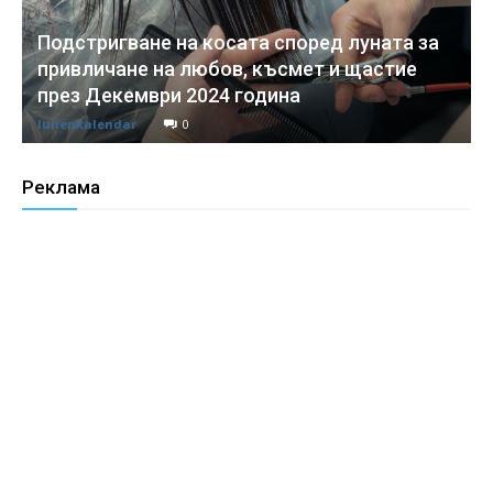
Подстригване на косата според луната за
привличане на любов, късмет и щастие
през Декември 2024 година
lunenkalendar
0
Реклама