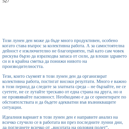
527
Този лунен ден може да бъде много продуктивен, особено
когато става въпрос за колективна работа. А за самостоятелна
дейност е изключително не благоприятен, тъй като сам човек
рискува бързо да изразходва запаса от сили, да влоши здравето
си и в крайна сметка да понижи нивото на
производителността.
Тези, които съумеят в този лунен ден да организират
колективна работа, постигат високи резултати. Много е важно
в този период да следите за златната среда – не бързайте, не се
суетете, не се лутайте трескаво от една страна на друга, но и
не проявявайте пасивност. Необходимо е да се ориентирате по
обстоятелствата и да бъдете адекватни във възникващите
ситуации.
Идеалния вариант в този лунен ден е направите анализ на
всичко случило се в работата ви през последните лунни дни,
да погледнете всичко от „висотата на орловия полет“.