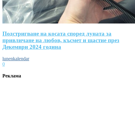
Подстригване на косата според луната за
привличане на любов, късмет и щастие през
Декември 2024 година
lunenkalendar
0
Реклама