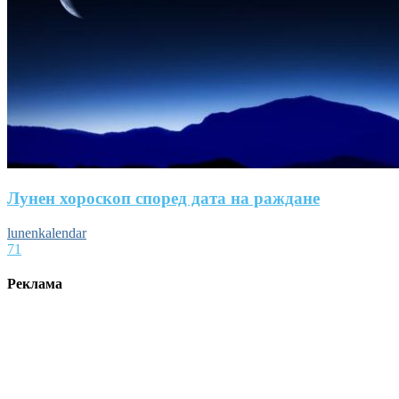
Лунен хороскоп според дата на раждане
lunenkalendar
71
Реклама