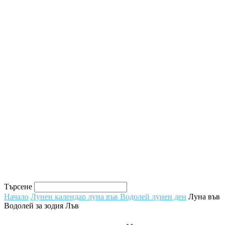
Търсене
Начало
Лунен календар луна във Водолей лунен ден
Луна във
Водолей за зодия Лъв