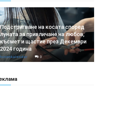
Подстригване на косата според
луната за привличане на любов,
късмет и щастие през Декември
2024 година
lunenkalendar
0
еклама