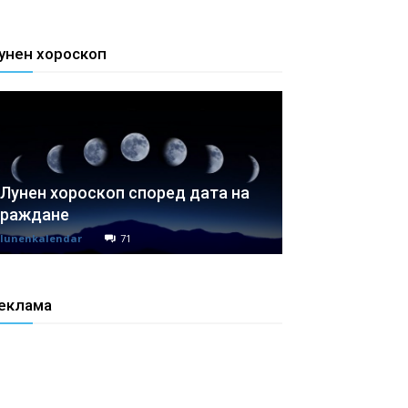
унен хороскоп
Лунен хороскоп според дата на
раждане
lunenkalendar
71
еклама