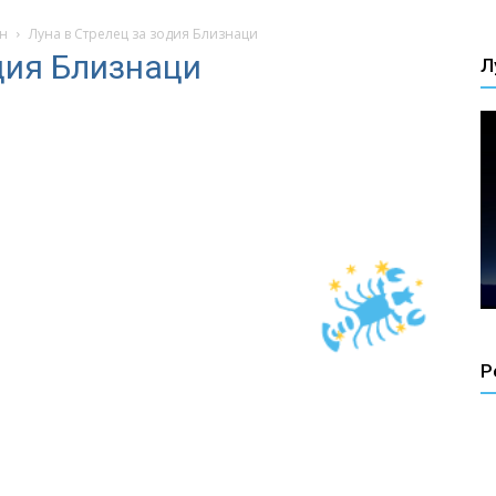
ен
Луна в Стрелец за зодия Близнаци
дия Близнаци
Л
Р