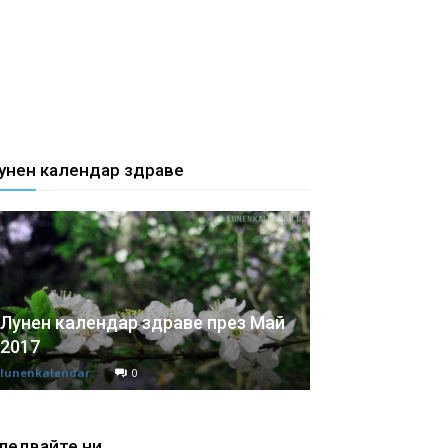
унен календар здраве
Лунен календар здраве през Май
2017
lunenkalendar
0
ледвайте ни ...