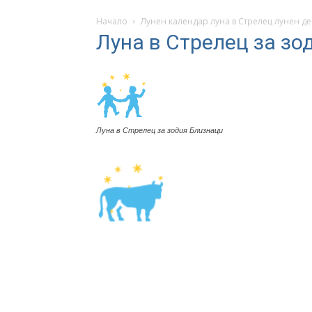
Начало
Лунен календар луна в Стрелец лунен д
Луна в Стрелец за зо
Луна в Стрелец за зодия Близнаци