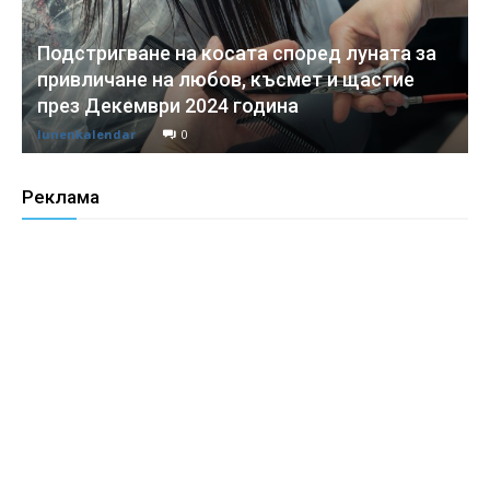
Подстригване на косата според луната за
привличане на любов, късмет и щастие
през Декември 2024 година
lunenkalendar
0
Реклама