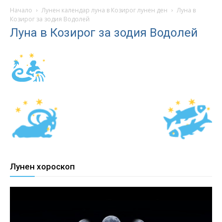
Начало
Лунен календар луна в Козирог лунен ден
Луна в
Козирог за зодия Водолей
Луна в Козирог за зодия Водолей
Лунен хороскоп