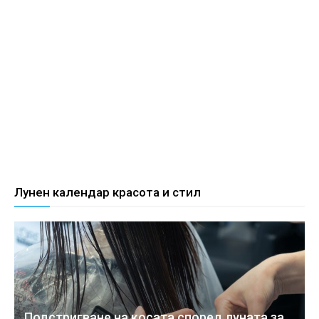
Лунен календар красота и стил
Подстригване на косата според луната за