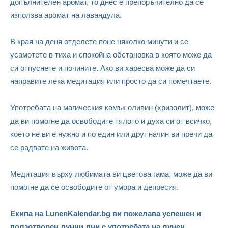
допълнителен аромат, то днес е препоръчително да се
използва аромат на лавандула.
В края на деня отделете поне няколко минути и се
усамотете в тиха и спокойна обстановка в която може да
си отпуснете и почините. Ако ви харесва може да си
направите лека медитация или просто да си помечтаете.
Употребата на магическия камък оливин (хризолит), може
да ви помогне да освободите тялото и духа си от всичко,
което не ви е нужно и по един или друг начин ви пречи да
се радвате на живота.
Медитация върху любимата ви цветова гама, може да ви
помогне да се освободите от умора и депресия.
Екипа на LunenKalendar.bg ви пожелава успешен и
ползотворен лунни дни с употребата на лунен