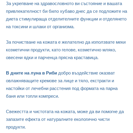
За укрепване на здравословното ви състояние и вашата
привлекателност би било хубаво днес да се подложите на
диета стимулираща отделителните функции и отделянето
на токсини и шлаки от организма.
За почистване на кожата е желателно да използвате меки
козметични продукти, като гелове, козметично мляко,
овесени ядки и парченца прясна краставица.
В дните на луна в Риби
добро въздействие оказват
овлажняващите кремове за лице и тяло, екстракти и
настойки от лечебни расстения под формата на парна
баня или топли компреси.
Свежестта и чистотата на кожата, може да ви помогне да
запазите ефекта от натуралните екологично чисти
продукти.