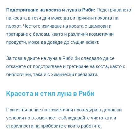
Подстригване на косата и луна в Риби:
Подстригването
на косата в тези дни може да ви причини появата на
пърхот. Честото измиване на косата с шампоан и
третиране с балсам, както и различни козметични
продукти, може да доведе до същия ефект.
За това в дните на луна в Риби би следвало да се
откажете от подстригване и третиране на коста, както с
биологични, така и с химически препарати.
Красота и стил луна в Риби
При изпълнение на козметични процедури в домашни
условия по възможност съблюдавайте чистотата и
стерилноста на приборите с които работите.