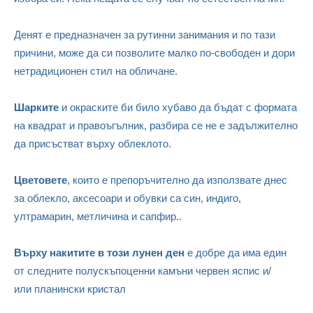
Денят е предназначен за рутинни занимания и по тази
причини, може да си позволите малко по-свободен и дори
нетрадиционен стил на обличане.
Шарките
и окраските би било хубаво да бъдат с формата
на квадрат и правоъгълник, разбира се не е задължително
да присъстват върху облеклото.
Цветовете
, които е препоръчително да използвате днес
за облекло, аксесоари и обувки са син, индиго,
ултрамарин, метличина и сапфир..
Върху накитите в този лунен ден
е добре да има един
от следните полускъпоценни камъни червен яспис и/
или планински кристал