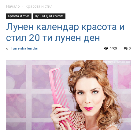
Начало
Красота и стил
Красота и стил
Лунни дни красота
Лунен календар красота и
стил 20 ти лунен ден
от
lunenkalendar
1409
0