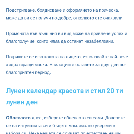
Подстригване, боядисване и оформянето на прическа,
може да ви се получи по-добре, отколкото сте очаквали.
Промяната във външния ви вид може да привлече успех и
благополучие, които няма да останат незабелязани.
Погрижете се и за кожата на лицето, използвайте най-вече
хидратиращи маски. Епилациите оставете за друг ден по-
благоприятен период.
Лунен календар красота и стил 20 ти
лунен ден
Облеклото
днес, изберете облеклото си сами. Доверете
се на интуицията си и бъдете максимално уверени в
избора си. Нека нещата се случват по естествен начин.