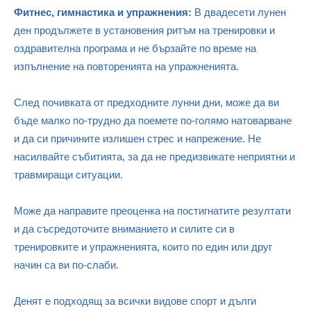
Фитнес, гимнастика и упражнения:
В двадесети лунен
ден продължете в установения ритъм на тренировки и
оздравителна програма и не бързайте по време на
изпълнение на повторенията на упражненията.
След почивката от предходните лунни дни, може да ви
бъде малко по-трудно да поемете по-голямо натоварване
и да си причините излишен стрес и напрежение. Не
насилвайте събитията, за да не предизвикате неприятни и
травмиращи ситуации.
Може да направите преоценка на постигнатите резултати
и да съсредоточите вниманието и силите си в
тренировките и упражненията, които по един или друг
начин са ви по-слаби.
Денят е подходящ за всички видове спорт и дълги