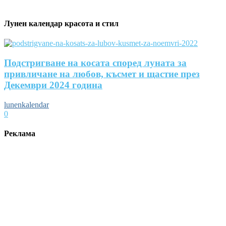
Лунен календар красота и стил
Подстригване на косата според луната за
привличане на любов, късмет и щастие през
Декември 2024 година
lunenkalendar
0
Реклама