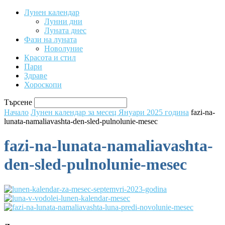
Лунен календар
Лунни дни
Луната днес
Фази на луната
Новолуние
Красота и стил
Пари
Здраве
Хороскопи
Търсене
Начало
Лунен календар за месец Януари 2025 година
fazi-na-
lunata-namaliavashta-den-sled-pulnolunie-mesec
fazi-na-lunata-namaliavashta-
den-sled-pulnolunie-mesec