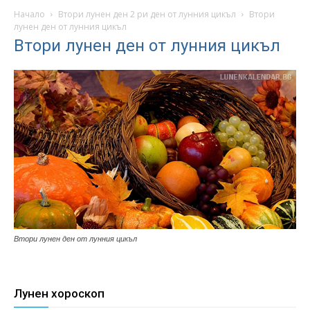
Начало
Втори лунен ден 2 ри ден от лунния цикъл
Втори
лунен ден от лунния цикъл
Втори лунен ден от лунния цикъл
Втори лунен ден от лунния цикъл
Лунен хороскоп