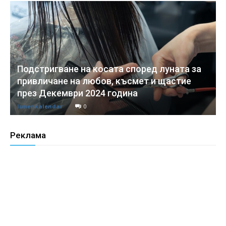
Подстригване на косата според луната за
привличане на любов, късмет и щастие
през Декември 2024 година
lunenkalendar
0
Реклама