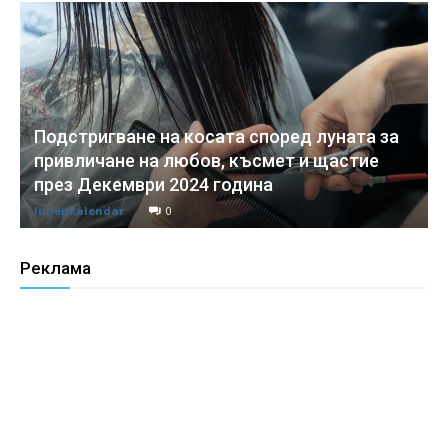
Подстригване на косата според луната за
привличане на любов, късмет и щастие
през Декември 2024 година
lunenkalendar
0
Реклама