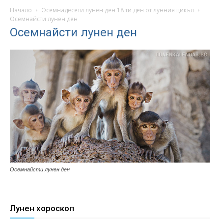
Начало
Осемнадесети лунен ден 18 ти ден от лунния цикъл
Осемнайсти лунен ден
Осемнайсти лунен ден
Осемнайсти лунен ден
Лунен хороскоп