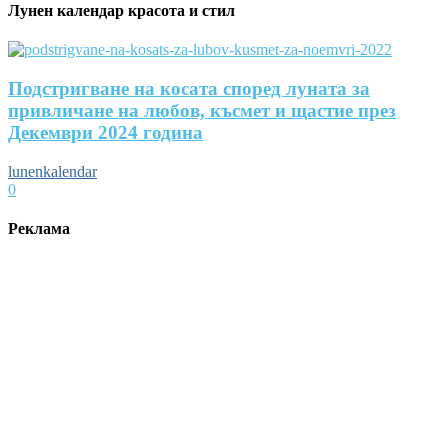
Лунен календар красота и стил
Подстригване на косата според луната за
привличане на любов, късмет и щастие през
Декември 2024 година
lunenkalendar
0
Реклама