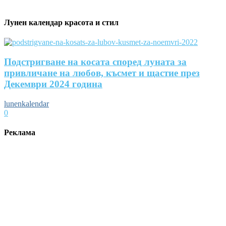
Лунен календар красота и стил
Подстригване на косата според луната за
привличане на любов, късмет и щастие през
Декември 2024 година
lunenkalendar
0
Реклама